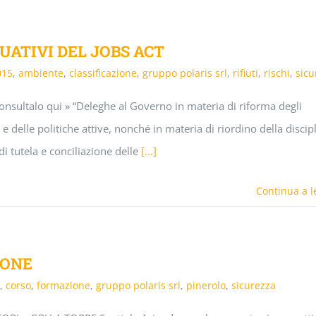
TUATIVI DEL JOBS ACT
015
,
ambiente
,
classificazione
,
gruppo polaris srl
,
rifiuti
,
rischi
,
sicu
sultalo qui » “Deleghe al Governo in materia di riforma degli
 e delle politiche attive, nonché in materia di riordino della discip
 di tutela e conciliazione delle
[...]
Continua a l
IONE
,
corso
,
formazione
,
gruppo polaris srl
,
pinerolo
,
sicurezza