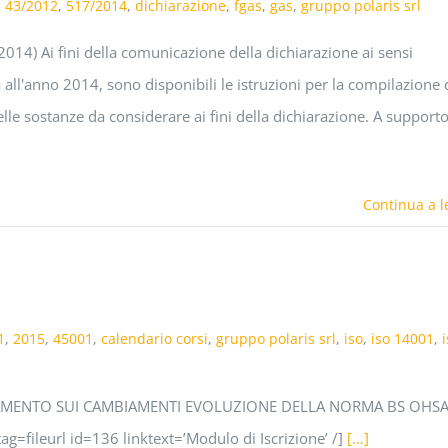
,
43/2012
,
517/2014
,
dichiarazione
,
fgas
,
gas
,
gruppo polaris srl
 2014) Ai fini della comunicazione della dichiarazione ai sensi
all'anno 2014, sono disponibili le istruzioni per la compilazione 
lle sostanze da considerare ai fini della dichiarazione. A supporto
Continua a l
1
,
2015
,
45001
,
calendario corsi
,
gruppo polaris srl
,
iso
,
iso 14001
,
NAMENTO SUI CAMBIAMENTI EVOLUZIONE DELLA NORMA BS OHS
fileurl id=136 linktext=’Modulo di Iscrizione’ /]
[…]