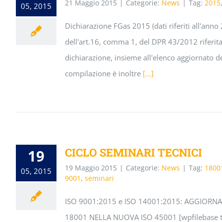
21 Maggio 2015
|
Categorie:
News
|
Tag:
2015
05, 2015
Dichiarazione FGas 2015 (dati riferiti all'anno
dell'art.16, comma 1, del DPR 43/2012 riferita 
dichiarazione, insieme all'elenco aggiornato de
compilazione è inoltre
[...]
CICLO SEMINARI TECNICI
19
19 Maggio 2015
|
Categorie:
News
|
Tag:
1800
05, 2015
9001
,
seminari
ISO 9001:2015 e ISO 14001:2015: AGGIOR
18001 NELLA NUOVA ISO 45001 [wpfilebase tag=