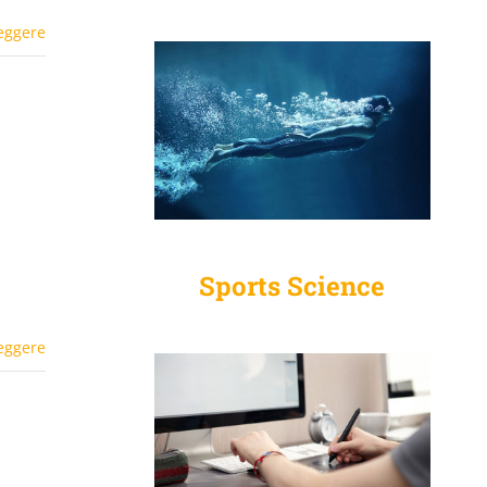
eggere
Sports Science
eggere