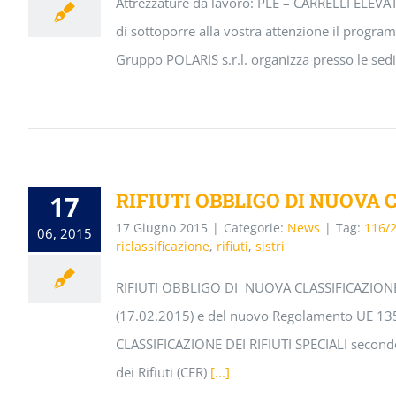
Attrezzature da lavoro: PLE – CARRELLI ELEVA
di sottoporre alla vostra attenzione il program
Gruppo POLARIS s.r.l. organizza presso le se
RIFIUTI OBBLIGO DI NUOVA C
17
17 Giugno 2015
|
Categorie:
News
|
Tag:
116/
06, 2015
riclassificazione
,
rifiuti
,
sistri
RIFIUTI OBBLIGO DI NUOVA CLASSIFICAZIONE 
(17.02.2015) e del nuovo Regolamento UE 13
CLASSIFICAZIONE DEI RIFIUTI SPECIALI secondo
dei Rifiuti (CER)
[...]