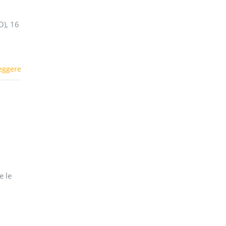
), 16
eggere
e le