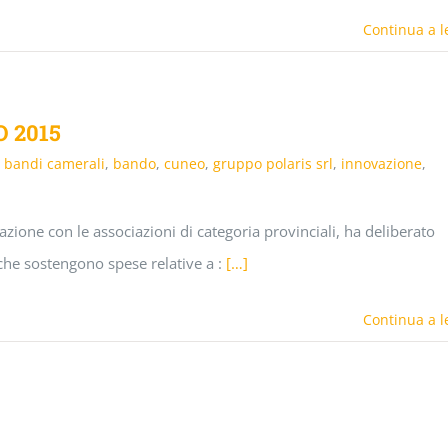
Continua a l
 2015
,
bandi camerali
,
bando
,
cuneo
,
gruppo polaris srl
,
innovazione
,
ione con le associazioni di categoria provinciali, ha deliberato
 che sostengono spese relative a :
[…]
Continua a l