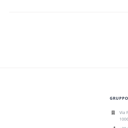
GRUPPO 
Via 
1006