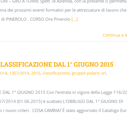
TORI – GRU A TORRE Spett. le Azienda, con la presente ci permett
ma dei prossimi eventi formativi per le attrezzature di lavoro che 
di di PINEROLO . CORSO Ore Pinerolo
[...]
Continua a l
LASSIFICAZIONE DAL 1° GIUGNO 2015
2014
,
1357/2014
,
2015
,
classificazione
,
gruppo polaris srl
,
DAL 1° GIUGNO 2015 Con l’entrata in vigore della Legge 116/2
57/2014 (01.06.2015) è scattato L’OBBLIGO DAL 1° GIUGNO DI
 i nuovi criteri. COSA CAMBIA? È stato aggiornato il Catalogo Eu