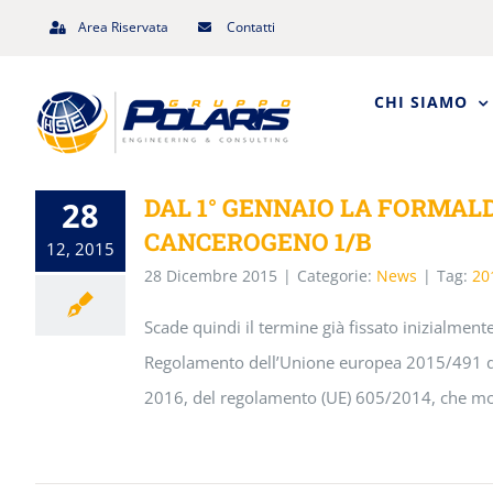
Salta
Area Riservata
Contatti
al
contenuto
CHI SIAMO
DAL 1° GENNAIO LA FORMALD
28
CANCEROGENO 1/B
12, 2015
28 Dicembre 2015
|
Categorie:
News
|
Tag:
20
Scade quindi il termine già fissato inizialmen
Regolamento dell’Unione europea 2015/491 del
2016, del regolamento (UE) 605/2014, che mod