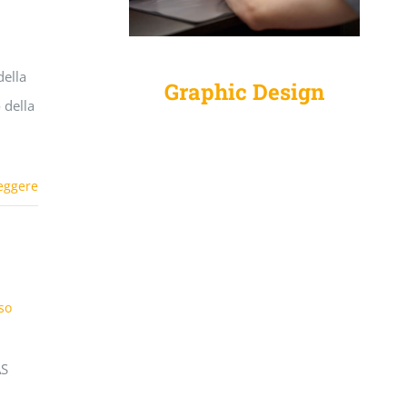
della
Graphic Design
 della
eggere
iso
AS