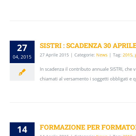
SISTRI : SCADENZA 30 APRILE
27
27 Aprile 2015
|
Categorie:
News
|
Tag:
2015
,
04, 2015
In scadenza il contributo annuale SISTRI, che v
chiamati al versamento i soggetti obbligati e 
FORMAZIONE PER FORMATO
14