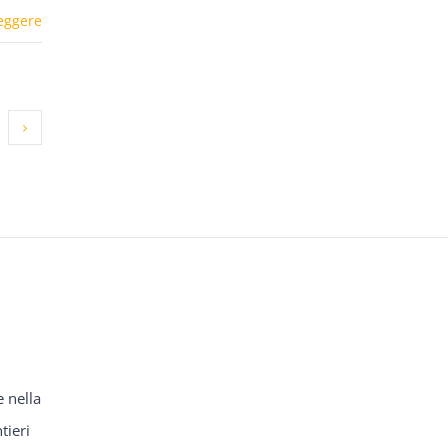
eggere
e nella
tieri