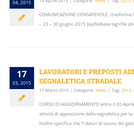
14 Aprile 2015
|
Categorie:
News
|
Tag:
2015
,
04, 2015
COMUNICAZIONE CONSAPEVOLE…trasforma la 
– 23 – 30 giugno 2015 [wpfilebase tag=file id
LAVORATORI E PREPOSTI AD
17
SEGNALETICA STRADALE
03, 2015
17 Marzo 2015
|
Categorie:
News
|
Tag:
2015
,
CORSO DI AGGIORNAMENTO entro il 20 Aprile 20
attività di apposizione della segnaletica per la 
Inoltre specifica che “I datori di lavoro del ge