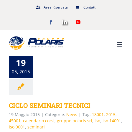
Salta
Area Riservata
Contatti
al
Facebook
LinkedIn
YouTube
contenuto
19
05, 2015
CICLO SEMINARI TECNICI
19 Maggio 2015
|
Categorie:
News
|
Tag:
18001
,
2015
,
45001
,
calendario corsi
,
gruppo polaris srl
,
iso
,
iso 14001
,
iso 9001
,
seminari