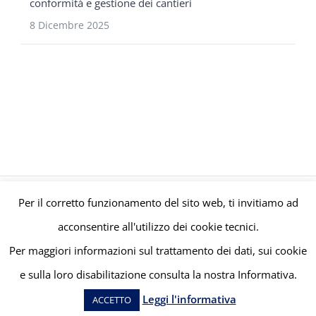
conformità e gestione dei cantieri
8 Dicembre 2025
Per il corretto funzionamento del sito web, ti invitiamo ad
© Gruppo Polaris P.IVA C.F. Iscriz. CCIAA 08671820010 |
Privacy e
acconsentire all'utilizzo dei cookie tecnici.
Cookie Policy
| Powered by
meltingmedia.it
Per maggiori informazioni sul trattamento dei dati, sui cookie
e sulla loro disabilitazione consulta la nostra Informativa.
Facebook
LinkedIn
YouTube
Leggi l'informativa
ACCETTO