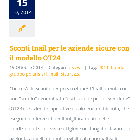
15
10, 2014
Sconti Inail per le aziende sicure con
il modello OT24
15 Ottobre 2014
|
Categorie:
News
|
Tag:
2014
,
bando
,
gruppo polaris srl
,
inail
,
sicurezza
Che cos’è lo sconto per prevenzione? L’Inail premia con
uno “sconto” denominato “oscillazione per prevenzione”
(OT24), le aziende, operative da almeno un biennio, che
eseguono interventi per il miglioramento delle
condizioni di sicurezza e di igiene nei luoghi di lavoro, in
aggiunta a quelli minimi previsti dalla normativa in