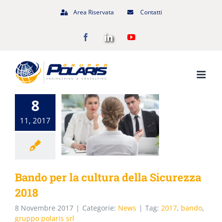
Salta
Area Riservata
Contatti
al
Facebook
LinkedIn
YouTube
contenuto
8
11, 2017
Bando per la cultura della Sicurezza
2018
8 Novembre 2017
|
Categorie:
News
|
Tag:
2017
,
bando
,
gruppo polaris srl