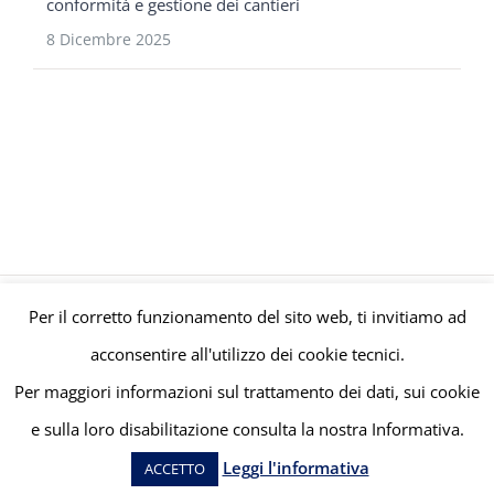
conformità e gestione dei cantieri
8 Dicembre 2025
Per il corretto funzionamento del sito web, ti invitiamo ad
© Gruppo Polaris P.IVA C.F. Iscriz. CCIAA 08671820010 |
Privacy e
acconsentire all'utilizzo dei cookie tecnici.
Cookie Policy
| Powered by
meltingmedia.it
Per maggiori informazioni sul trattamento dei dati, sui cookie
e sulla loro disabilitazione consulta la nostra Informativa.
Facebook
LinkedIn
YouTube
Leggi l'informativa
ACCETTO