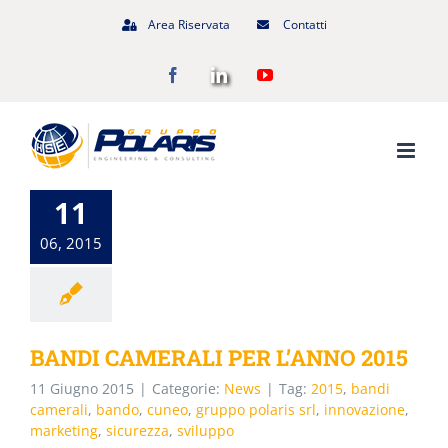
Salta
Area Riservata
Contatti
al
Facebook
LinkedIn
YouTube
contenuto
11
06, 2015
BANDI CAMERALI PER L’ANNO 2015
11 Giugno 2015
|
Categorie:
News
|
Tag:
2015
,
bandi
camerali
,
bando
,
cuneo
,
gruppo polaris srl
,
innovazione
,
marketing
,
sicurezza
,
sviluppo