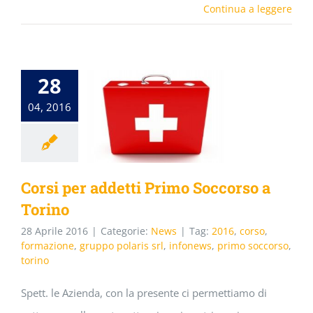
Continua a leggere
28
04, 2016
Corsi per addetti Primo Soccorso a
Torino
28 Aprile 2016
|
Categorie:
News
|
Tag:
2016
,
corso
,
formazione
,
gruppo polaris srl
,
infonews
,
primo soccorso
,
torino
Spett. le Azienda, con la presente ci permettiamo di