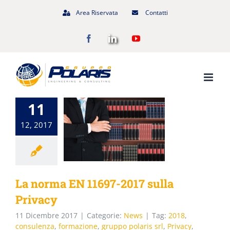
Salta
Area Riservata
Contatti
al
Facebook
LinkedIn
YouTube
contenuto
11
12, 2017
La norma EN 11697-2017 sulla
Privacy
11 Dicembre 2017
|
Categorie:
News
|
Tag:
2018
,
consulenza
,
formazione
,
gruppo polaris srl
,
Privacy
,