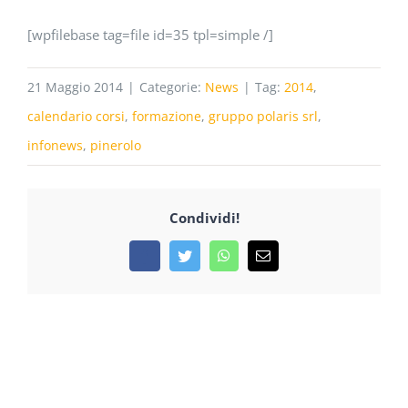
[wpfilebase tag=file id=35 tpl=simple /]
21 Maggio 2014
|
Categorie:
News
|
Tag:
2014
,
calendario corsi
,
formazione
,
gruppo polaris srl
,
infonews
,
pinerolo
Condividi!
Facebook
Twitter
WhatsApp
Email