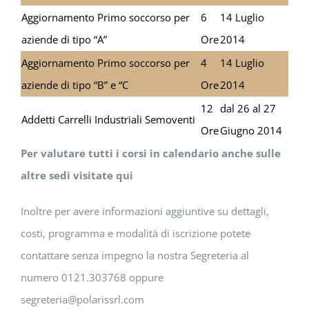
Aggiornamento Primo soccorso per
6
14 Luglio
aziende di tipo “A”
Ore
2014
Aggiornamento Primo soccorso per
4
14 Luglio
aziende di tipo “B” e “C
Ore
2014
12
dal 26 al 27
Addetti Carrelli Industriali Semoventi
Ore
Giugno 2014
Per valutare tutti i corsi in calendario anche sulle
altre sedi visitate qui
Inoltre per avere informazioni aggiuntive su dettagli,
costi, programma e modalità di iscrizione potete
contattare senza impegno la nostra Segreteria al
numero 0121.303768 oppure
segreteria@polarissrl.com