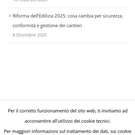
Riforma dell’Edilizia 2025: cosa cambia per sicurezza,
conformità e gestione dei cantieri
8 Dicembre 2025
Per il corretto funzionamento del sito web, ti invitiamo ad
© Gruppo Polaris P.IVA C.F. Iscriz. CCIAA 08671820010 |
Privacy e
acconsentire all'utilizzo dei cookie tecnici.
Cookie Policy
| Powered by
meltingmedia.it
Per maggiori informazioni sul trattamento dei dati, sui cookie