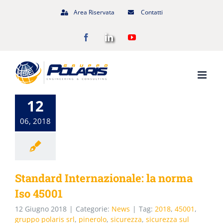
Salta
Area Riservata
Contatti
al
Facebook
LinkedIn
YouTube
contenuto
12
06, 2018
Standard Internazionale: la norma
Iso 45001
12 Giugno 2018
|
Categorie:
News
|
Tag:
2018
,
45001
,
gruppo polaris srl
,
pinerolo
,
sicurezza
,
sicurezza sul