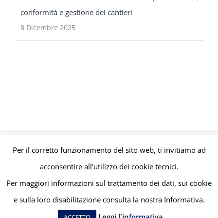
conformità e gestione dei cantieri
8 Dicembre 2025
Per il corretto funzionamento del sito web, ti invitiamo ad
© Gruppo Polaris P.IVA C.F. Iscriz. CCIAA 08671820010 |
Privacy e
acconsentire all'utilizzo dei cookie tecnici.
Cookie Policy
| Powered by
meltingmedia.it
Per maggiori informazioni sul trattamento dei dati, sui cookie
e sulla loro disabilitazione consulta la nostra Informativa.
Facebook
LinkedIn
YouTube
Leggi l'informativa
ACCETTO