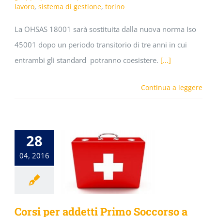
lavoro
,
sistema di gestione
,
torino
La OHSAS 18001 sarà sostituita dalla nuova norma Iso
45001 dopo un periodo transitorio di tre anni in cui
entrambi gli standard potranno coesistere.
[…]
Continua a leggere
28
04, 2016
Corsi per addetti Primo Soccorso a