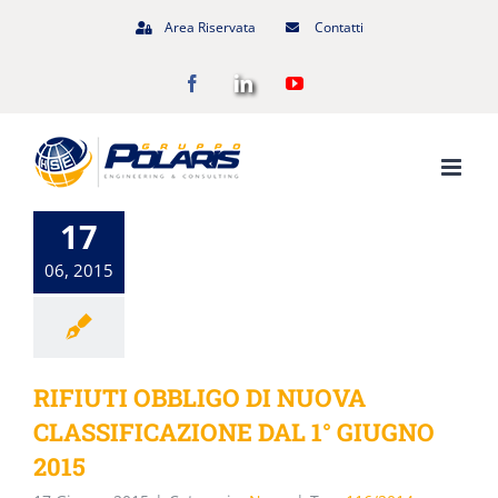
Salta
Area Riservata
Contatti
al
Facebook
LinkedIn
YouTube
contenuto
17
06, 2015
RIFIUTI OBBLIGO DI NUOVA
CLASSIFICAZIONE DAL 1° GIUGNO
2015