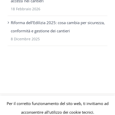
accessi nei cantieri
18 Febbraio 2026
Riforma dell’Edilizia 2025: cosa cambia per sicurezza,
conformità e gestione dei cantieri
8 Dicembre 2025
Per il corretto funzionamento del sito web, ti invitiamo ad
© Gruppo Polaris P.IVA C.F. Iscriz. CCIAA 08671820010 |
Privacy e
acconsentire all'utilizzo dei cookie tecnici.
Cookie Policy
| Powered by
meltingmedia.it