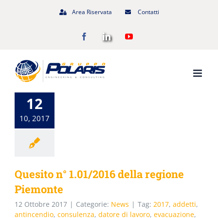
Salta
Area Riservata
Contatti
al
Facebook
LinkedIn
YouTube
contenuto
12
10, 2017
Quesito n° 1.01/2016 della regione
Piemonte
12 Ottobre 2017
|
Categorie:
News
|
Tag:
2017
,
addetti
,
antincendio
,
consulenza
,
datore di lavoro
,
evacuazione
,