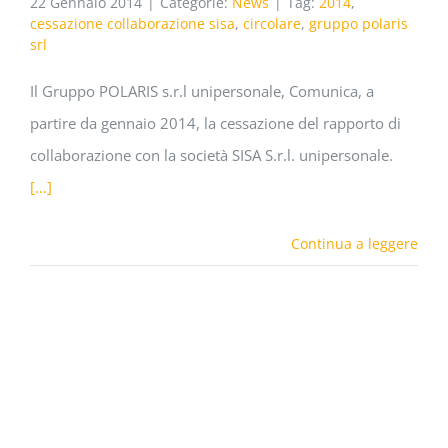
22 Gennaio 2014
|
Categorie:
News
|
Tag:
2014
,
cessazione collaborazione sisa
,
circolare
,
gruppo polaris
srl
Il Gruppo POLARIS s.r.l unipersonale, Comunica, a
partire da gennaio 2014, la cessazione del rapporto di
collaborazione con la società SISA S.r.l. unipersonale.
[…]
Continua a leggere