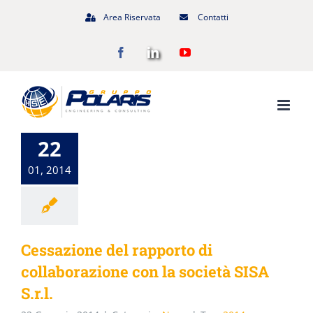
Salta
Area Riservata
Contatti
al
Facebook
LinkedIn
YouTube
contenuto
22
01, 2014
Cessazione del rapporto di
collaborazione con la società SISA
S.r.l.