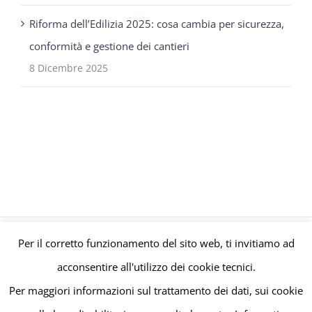
Riforma dell’Edilizia 2025: cosa cambia per sicurezza,
conformità e gestione dei cantieri
8 Dicembre 2025
Per il corretto funzionamento del sito web, ti invitiamo ad
© Gruppo Polaris P.IVA C.F. Iscriz. CCIAA 08671820010 |
Privacy e
acconsentire all'utilizzo dei cookie tecnici.
Cookie Policy
| Powered by
meltingmedia.it
Per maggiori informazioni sul trattamento dei dati, sui cookie