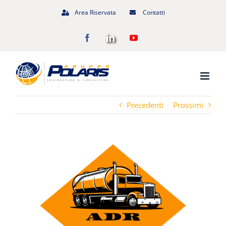
Salta
Area Riservata
Contatti
al
Facebook
LinkedIn
YouTube
contenuto
Precedenti
Prossimi