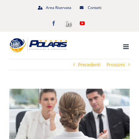
Salta
Area Riservata
Contatti
al
Facebook
LinkedIn
YouTube
contenuto
Precedenti
Prossimi