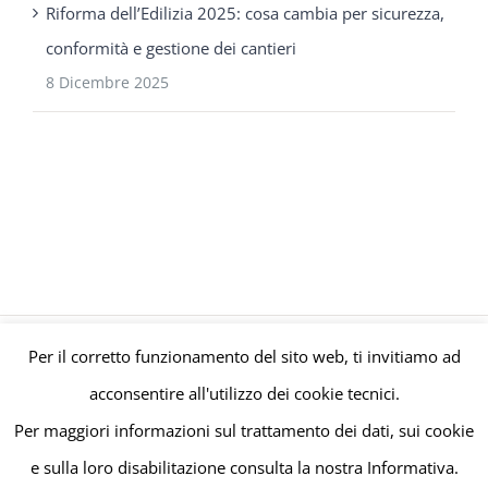
Riforma dell’Edilizia 2025: cosa cambia per sicurezza,
conformità e gestione dei cantieri
8 Dicembre 2025
Per il corretto funzionamento del sito web, ti invitiamo ad
© Gruppo Polaris P.IVA C.F. Iscriz. CCIAA 08671820010 |
Privacy e
acconsentire all'utilizzo dei cookie tecnici.
Cookie Policy
| Powered by
meltingmedia.it
Per maggiori informazioni sul trattamento dei dati, sui cookie
e sulla loro disabilitazione consulta la nostra Informativa.
Facebook
LinkedIn
YouTube