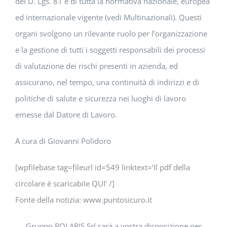
del D. Lgs. 81 e di tutta la normativa nazionale, europea
ed internazionale vigente (vedi Multinazionali). Questi
organi svolgono un rilevante ruolo per l’organizzazione
e la gestione di tutti i soggetti responsabili dei processi
di valutazione dei rischi presenti in azienda, ed
assicurano, nel tempo, una continuità di indirizzi e di
politiche di salute e sicurezza nei luoghi di lavoro
emesse dal Datore di Lavoro.
A cura di Giovanni Polidoro
[wpfilebase tag=fileurl id=549 linktext=’Il pdf della
circolare è scaricabile QUI’ /]
Fonte della notizia: www.puntosicuro.it
Gruppo POLARIS Srl sarà a vostra disposizione per