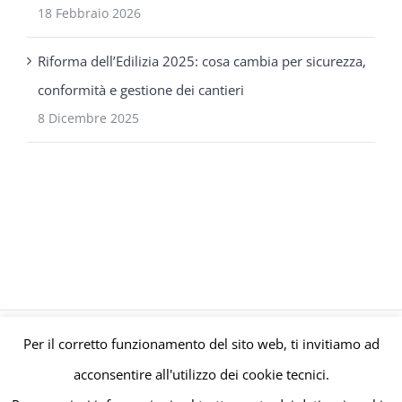
18 Febbraio 2026
Riforma dell’Edilizia 2025: cosa cambia per sicurezza,
conformità e gestione dei cantieri
8 Dicembre 2025
Per il corretto funzionamento del sito web, ti invitiamo ad
© Gruppo Polaris P.IVA C.F. Iscriz. CCIAA 08671820010 |
Privacy e
acconsentire all'utilizzo dei cookie tecnici.
Cookie Policy
| Powered by
meltingmedia.it