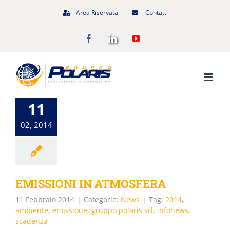
Salta
Area Riservata
Contatti
al
Facebook
LinkedIn
YouTube
contenuto
11
02, 2014
EMISSIONI IN ATMOSFERA
11 Febbraio 2014
|
Categorie:
News
|
Tag:
2014
,
ambiente
,
emissione
,
gruppo polaris srl
,
infonews
,
scadenza