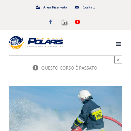
Salta
Area Riservata
Contatti
al
Facebook
LinkedIn
YouTube
contenuto
×
QUESTO CORSO È PASSATO.