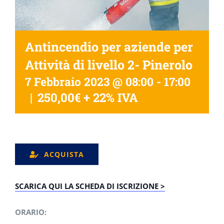
Antincendio per aziende per
Attività di livello 2- Pinerolo
7 Febbraio 2023 @ 08:00
-
17:00
|
250,00€ + 22% IVA
ACQUISTA
SCARICA QUI LA SCHEDA DI ISCRIZIONE >
ORARIO: