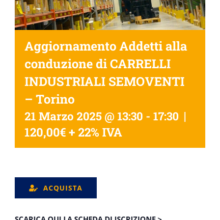
Aggiornamento Addetti alla
conduzione di CARRELLI
INDUSTRIALI SEMOVENTI
– Torino
|
21 Marzo 2025 @ 13:30
-
17:30
120,00€ + 22% IVA
ACQUISTA
SCARICA QUI LA SCHEDA DI ISCRIZIONE >