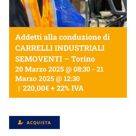
Addetti alla conduzione di
CARRELLI INDUSTRIALI
SEMOVENTI – Torino
20 Marzo 2025 @ 08:30
-
21
Marzo 2025 @ 12:30
|
220,00€ + 22% IVA
ACQUISTA