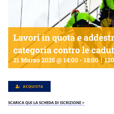
Lavori in quota e addest
categoria contro le cadut
21 Marzo 2025 @ 14:00
-
18:00
|
120
ACQUISTA
SCARICA QUI LA SCHEDA DI ISCRIZIONE >