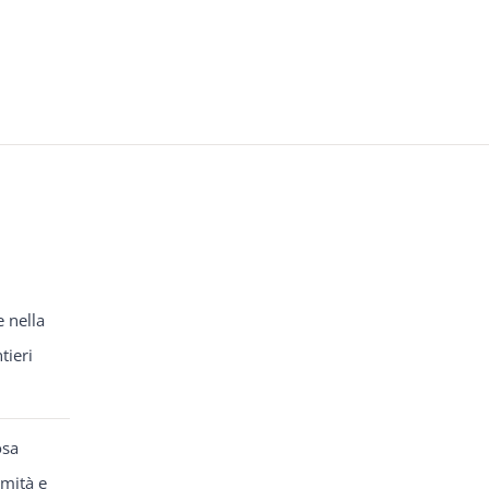
e nella
tieri
osa
rmità e