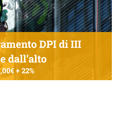
ramento DPI di III
e dall’alto
,00€ + 22%