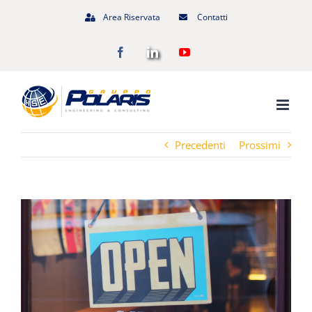
Salta
Area Riservata
Contatti
al
Facebook
LinkedIn
YouTube
contenuto
Precedenti
Prossimi