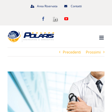
Salta
Area Riservata
Contatti
al
Facebook
LinkedIn
YouTube
contenuto
Precedenti
Prossimi