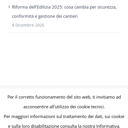
Riforma dell’Edilizia 2025: cosa cambia per sicurezza,
conformità e gestione dei cantieri
8 Dicembre 2025
Per il corretto funzionamento del sito web, ti invitiamo ad
© Gruppo Polaris P.IVA C.F. Iscriz. CCIAA 08671820010 |
Privacy e
acconsentire all'utilizzo dei cookie tecnici.
Cookie Policy
| Powered by
meltingmedia.it
Per maggiori informazioni sul trattamento dei dati, sui cookie
e sulla loro disabilitazione consulta la nostra Informativa.
Facebook
LinkedIn
YouTube