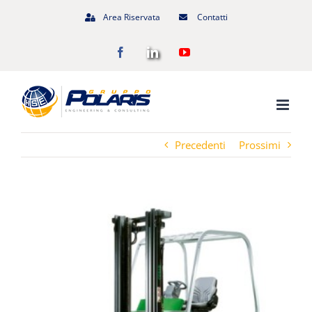
Salta
Area Riservata
Contatti
al
Facebook
LinkedIn
YouTube
contenuto
Precedenti
Prossimi