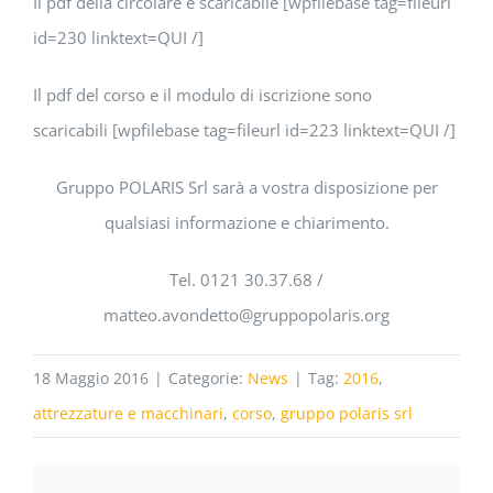
Il pdf della circolare è scaricabile [wpfilebase tag=fileurl
id=230 linktext=QUI /]
Il pdf del corso e il modulo di iscrizione sono
scaricabili [wpfilebase tag=fileurl id=223 linktext=QUI /]
Gruppo POLARIS Srl sarà a vostra disposizione per
qualsiasi informazione e chiarimento.
Tel. 0121 30.37.68 /
matteo.avondetto@gruppopolaris.org
18 Maggio 2016
|
Categorie:
News
|
Tag:
2016
,
attrezzature e macchinari
,
corso
,
gruppo polaris srl