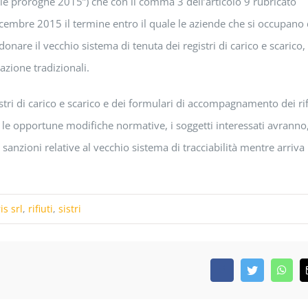
ille proroghe 2015”) che con il comma 3 dell’articolo 9 rubricato
dicembre 2015 il termine entro il quale le aziende che si occupano 
nare il vecchio sistema di tenuta dei registri di carico e scarico,
azione tradizionali.
istri di carico e scarico e dei formulari di accompagnamento dei rif
 e le opportune modifiche normative, i soggetti interessati avranno
sanzioni relative al vecchio sistema di tracciabilità mentre arriva 
s srl
,
rifiuti
,
sistri
Facebook
Twitter
What