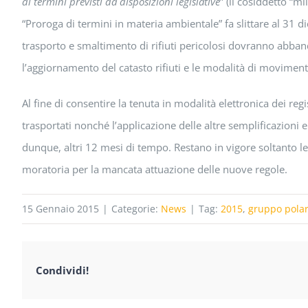
di termini previsti da disposizioni legislative
” (il cosiddetto “m
“Proroga di termini in materia ambientale” fa slittare al 31 
trasporto e smaltimento di rifiuti pericolosi dovranno abbando
l’aggiornamento del catasto rifiuti e le modalità di moviment
Al fine di consentire la tenuta in modalità elettronica dei reg
trasportati nonché l’applicazione delle altre semplificazioni
dunque, altri 12 mesi di tempo. Restano in vigore soltanto le 
moratoria per la mancata attuazione delle nuove regole.
15 Gennaio 2015
|
Categorie:
News
|
Tag:
2015
,
gruppo polari
Condividi!