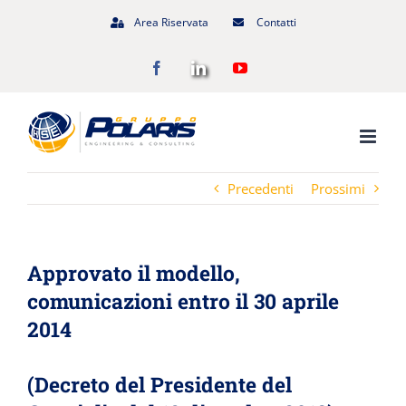
Salta
Area Riservata
Contatti
al
Facebook
LinkedIn
YouTube
contenuto
Precedenti
Prossimi
Approvato il modello,
comunicazioni entro il 30 aprile
2014
(Decreto del Presidente del