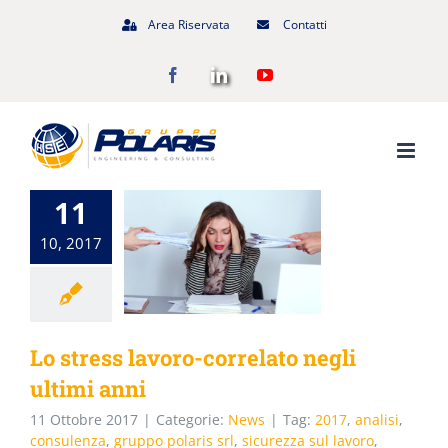
Salta
Area Riservata
Contatti
al
Facebook
LinkedIn
YouTube
contenuto
11
10, 2017
Lo stress lavoro-correlato negli
ultimi anni
11 Ottobre 2017
|
Categorie:
News
|
Tag:
2017
,
analisi
,
consulenza
,
gruppo polaris srl
,
sicurezza sul lavoro
,