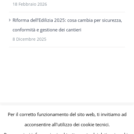
18 Febbraio 2026
Riforma dell’Edilizia 2025: cosa cambia per sicurezza,
conformità e gestione dei cantieri
8 Dicembre 2025
Per il corretto funzionamento del sito web, ti invitiamo ad
© Gruppo Polaris P.IVA C.F. Iscriz. CCIAA 08671820010 |
Privacy e
acconsentire all'utilizzo dei cookie tecnici.
Cookie Policy
| Powered by
meltingmedia.it