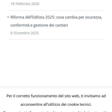
18 Febbraio 2026
Riforma dell’Edilizia 2025: cosa cambia per sicurezza,
conformità e gestione dei cantieri
8 Dicembre 2025
Per il corretto funzionamento del sito web, ti invitiamo ad
© Gruppo Polaris P.IVA C.F. Iscriz. CCIAA 08671820010 |
Privacy e
acconsentire all'utilizzo dei cookie tecnici.
Cookie Policy
| Powered by
meltingmedia.it