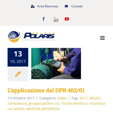
Salta
Area Riservata
Contatti
al
Facebook
LinkedIn
YouTube
contenuto
13
10, 2017
L’applicazione del DPR 462/01
13 Ottobre 2017
|
Categorie:
News
|
Tag:
2017
,
462/01
,
consulenza
,
gruppo polaris srl
,
rischio elettrico
,
sicurezza
sul lavoro
,
verifiche periodiche