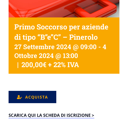
Primo Soccorso per aziende
di tipo “B”e”C” – Pinerolo
27 Settembre 2024 @ 09:00
-
4
Ottobre 2024 @ 13:00
|
200,00€ + 22% IVA
ACQUISTA
SCARICA QUI LA SCHEDA DI ISCRIZIONE >