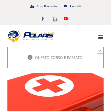
Salta
Area Riservata
Contatti
al
Facebook
LinkedIn
YouTube
contenuto
×
QUESTO CORSO È PASSATO.