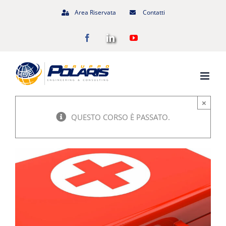
Salta
Area Riservata
Contatti
al
Facebook
LinkedIn
YouTube
contenuto
×
QUESTO CORSO È PASSATO.