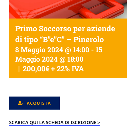
Primo Soccorso per aziende
di tipo “B”e”C” – Pinerolo
8 Maggio 2024 @ 14:00
-
15
Maggio 2024 @ 18:00
|
200,00€ + 22% IVA
ACQUISTA
SCARICA QUI LA SCHEDA DI ISCRIZIONE >