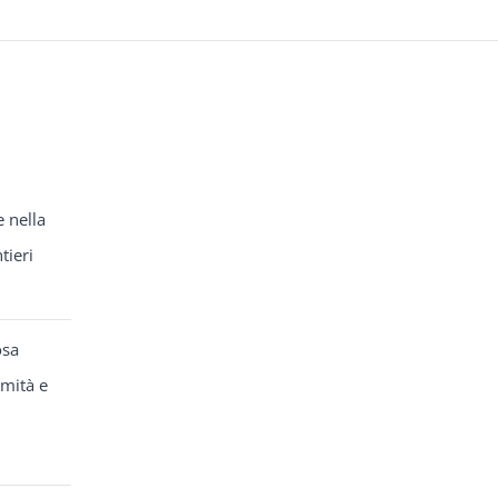
e nella
tieri
osa
rmità e