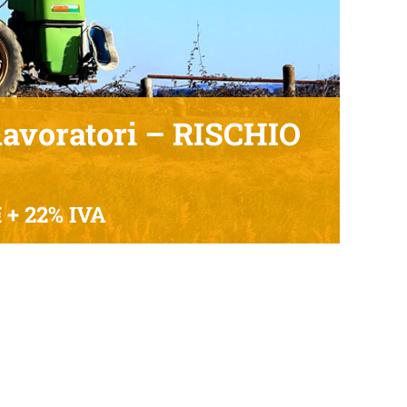
avoratori – RISCHIO
 + 22% IVA