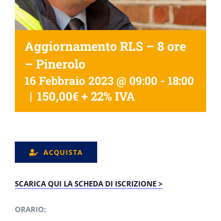
Aggiornamento RLS – 8 ore
– Pinerolo
16 Febbraio 2023 @ 09:00
-
18:00
|
150,00€ + 22% IVA
ACQUISTA
SCARICA QUI LA SCHEDA DI ISCRIZIONE >
ORARIO: