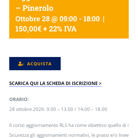
– Pinerolo
|
Ottobre 28 @ 09:00
-
18:00
150,00€ + 22% IVA
ACQUISTA
SCARICA QUI LA SCHEDA DI ISCRIZIONE >
ORARIO:
28 ottobre 2026: 9.00 – 13.00 / 14.00 – 18.00
Il corso aggiornamento RLS ha come obiettivo quello di illust
Sicurezza gli aggiornamenti normativi, le prassi e/o linee gi