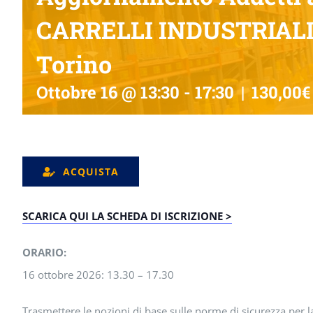
CARRELLI INDUSTRIAL
Torino
Ottobre 16 @ 13:30
-
17:30
|
130,00€
ACQUISTA
SCARICA QUI LA SCHEDA DI ISCRIZIONE >
ORARIO:
16 ottobre 2026: 13.30 – 17.30
Trasmettere le nozioni di base sulle norme di sicurezza per 