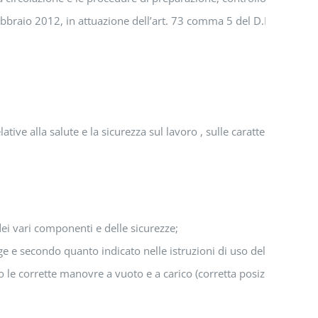
ebbraio 2012, in attuazione dell’art. 73 comma 5 del D.Lgs. 81/200
ive alla salute e la sicurezza sul lavoro , sulle caratteristiche te
 dei vari componenti e delle sicurezze;
e e secondo quanto indicato nelle istruzioni di uso del carrello;
o le corrette manovre a vuoto e a carico (corretta posizione sul car