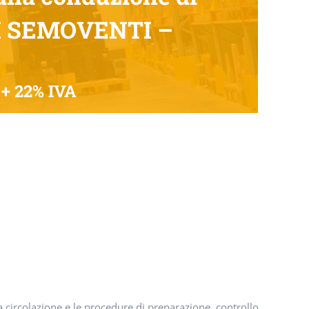
I SEMOVENTI –
 + 22% IVA
la circolazione e le procedure di preparazione, controllo e manut