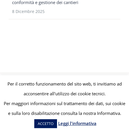
conformità e gestione dei cantieri
8 Dicembre 2025
Per il corretto funzionamento del sito web, ti invitiamo ad
© Gruppo Polaris P.IVA C.F. Iscriz. CCIAA 08671820010 |
Privacy e
acconsentire all'utilizzo dei cookie tecnici.
Cookie Policy
| Powered by
meltingmedia.it
Per maggiori informazioni sul trattamento dei dati, sui cookie
e sulla loro disabilitazione consulta la nostra Informativa.
Facebook
LinkedIn
YouTube
Leggi l'informativa
ACCETTO