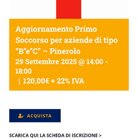
Aggiornamento Primo
Soccorso per aziende di tipo
“B”e”C” – Pinerolo
29 Settembre 2025 @ 14:00
-
18:00
|
120,00€ + 22% IVA
ACQUISTA
SCARICA QUI LA SCHEDA DI ISCRIZIONE >