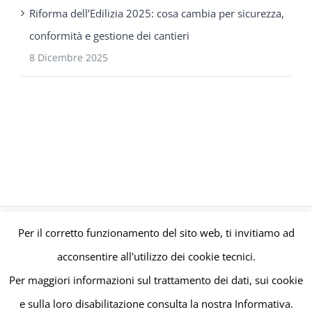
Riforma dell’Edilizia 2025: cosa cambia per sicurezza,
conformità e gestione dei cantieri
8 Dicembre 2025
Per il corretto funzionamento del sito web, ti invitiamo ad
© Gruppo Polaris P.IVA C.F. Iscriz. CCIAA 08671820010 |
Privacy e
acconsentire all'utilizzo dei cookie tecnici.
Cookie Policy
| Powered by
meltingmedia.it
Per maggiori informazioni sul trattamento dei dati, sui cookie
e sulla loro disabilitazione consulta la nostra Informativa.
Facebook
LinkedIn
YouTube