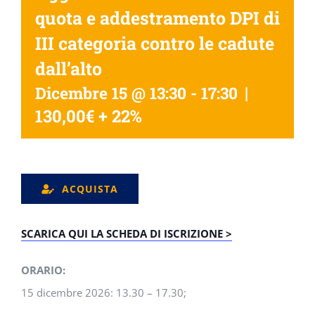
quota e addestramento DPI di
III categoria contro le cadute
dall’alto
|
Dicembre 15 @ 13:30
-
17:30
130,00€ + 22%
ACQUISTA
SCARICA QUI LA SCHEDA DI ISCRIZIONE >
ORARIO:
15 dicembre 2026: 13.30 – 17.30;