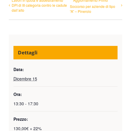
Lavori in quota e addestramento
Aggiornamento Primo
DPI di III categoria contro le cadute
Soccorso per aziende di tipo
dall’alto
“A” – Pinerolo
Dettagli
Data:
Dicembre 15
Ora:
13:30 - 17:30
Prezzo:
130,00€ + 22%