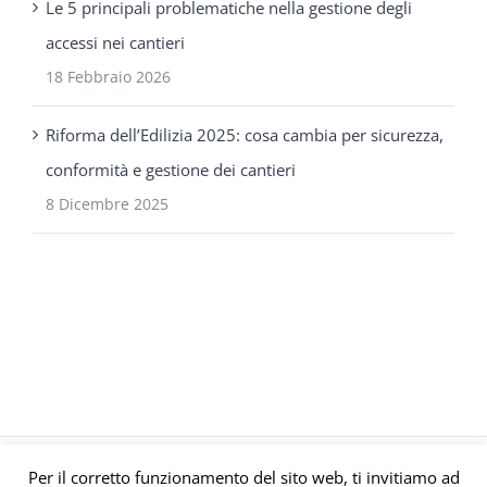
Le 5 principali problematiche nella gestione degli
accessi nei cantieri
18 Febbraio 2026
Riforma dell’Edilizia 2025: cosa cambia per sicurezza,
conformità e gestione dei cantieri
8 Dicembre 2025
Per il corretto funzionamento del sito web, ti invitiamo ad
© Gruppo Polaris P.IVA C.F. Iscriz. CCIAA 08671820010 |
Privacy e