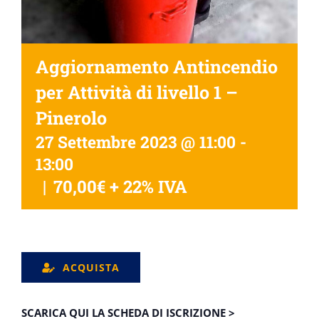
Aggiornamento Antincendio
per Attività di livello 1 –
Pinerolo
27 Settembre 2023 @ 11:00
-
13:00
|
70,00€ + 22% IVA
ACQUISTA
SCARICA QUI LA SCHEDA DI ISCRIZIONE >