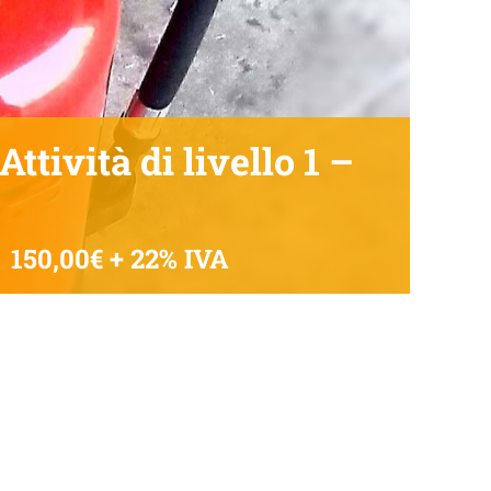
ttività di livello 1 –
150,00€ + 22% IVA