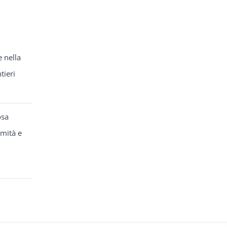
e nella
tieri
osa
rmità e