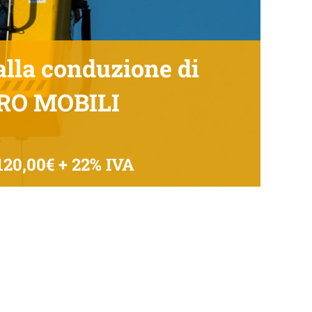
lla conduzione di
RO MOBILI
120,00€ + 22% IVA