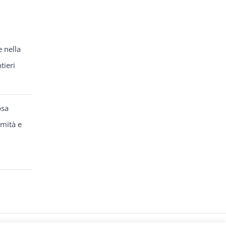
e nella
tieri
osa
rmità e