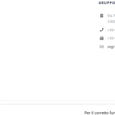
GRUPPO 
Via 
1006
+39 
+39 
segr
© Gruppo Polari
Per il corretto fu