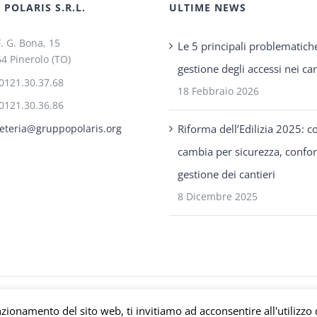
POLARIS S.R.L.
ULTIME NEWS
F. G. Bona, 15
Le 5 principali problematich
4 Pinerolo (TO)
gestione degli accessi nei can
0121.30.37.68
18 Febbraio 2026
0121.30.36.86
Riforma dell’Edilizia 2025: c
eteria@gruppopolaris.org
cambia per sicurezza, confo
gestione dei cantieri
8 Dicembre 2025
s P.IVA C.F. Iscriz. CCIAA 08671820010 |
Privacy e Cookie Policy
| Powered b
nzionamento del sito web, ti invitiamo ad acconsentire all'utilizzo 