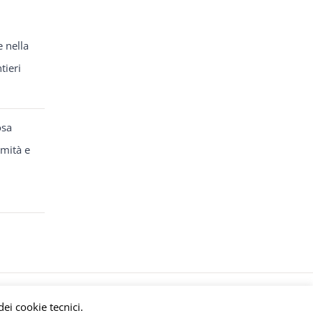
e nella
tieri
osa
rmità e
y
meltingmedia.it
dei cookie tecnici.