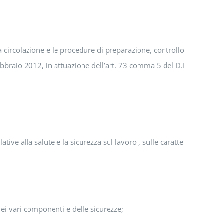
la circolazione e le procedure di preparazione, controllo e manut
ebbraio 2012, in attuazione dell’art. 73 comma 5 del D.Lgs. 81/200
ive alla salute e la sicurezza sul lavoro , sulle caratteristiche te
 dei vari componenti e delle sicurezze;