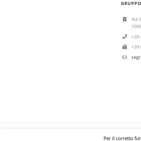
GRUPPO 
Via 
1006
+39 
+39 
segr
© Gruppo Polari
Per il corretto fu