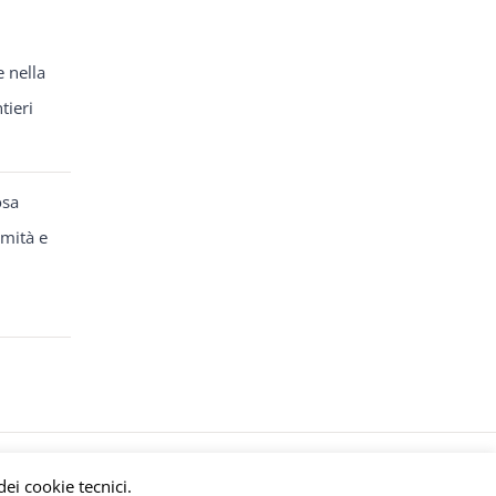
e nella
tieri
osa
rmità e
y
meltingmedia.it
dei cookie tecnici.