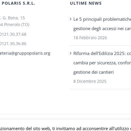
POLARIS S.R.L.
ULTIME NEWS
F. G. Bona, 15
Le 5 principali problematich
4 Pinerolo (TO)
gestione degli accessi nei can
0121.30.37.68
18 Febbraio 2026
0121.30.36.86
Riforma dell’Edilizia 2025: c
eteria@gruppopolaris.org
cambia per sicurezza, confo
gestione dei cantieri
8 Dicembre 2025
s P.IVA C.F. Iscriz. CCIAA 08671820010 |
Privacy e Cookie Policy
| Powered b
nzionamento del sito web, ti invitiamo ad acconsentire all'utilizzo 