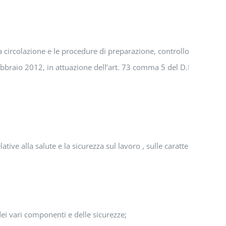
la circolazione e le procedure di preparazione, controllo e manut
ebbraio 2012, in attuazione dell’art. 73 comma 5 del D.Lgs. 81/200
ive alla salute e la sicurezza sul lavoro , sulle caratteristiche te
 dei vari componenti e delle sicurezze;