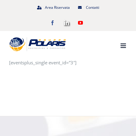
Salta
Area Riservata
Contatti
al
Facebook
LinkedIn
YouTube
contenuto
[eventsplus_single event_id=”3″]