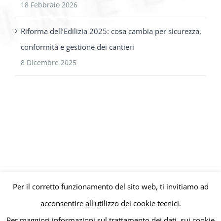
18 Febbraio 2026
Riforma dell’Edilizia 2025: cosa cambia per sicurezza,
conformità e gestione dei cantieri
8 Dicembre 2025
Per il corretto funzionamento del sito web, ti invitiamo ad
© Gruppo Polaris P.IVA C.F. Iscriz. CCIAA 08671820010 |
Privacy e
acconsentire all'utilizzo dei cookie tecnici.
Cookie Policy
| Powered by
meltingmedia.it
Per maggiori informazioni sul trattamento dei dati, sui cookie