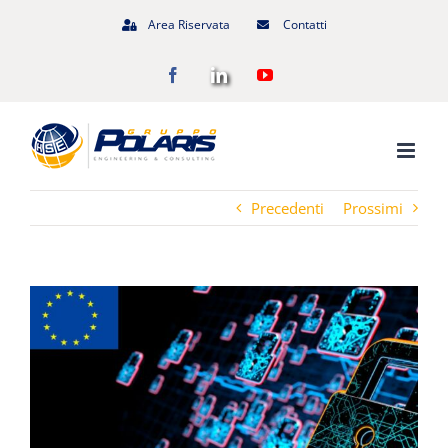
Salta
Area Riservata
Contatti
al
Facebook
LinkedIn
YouTube
contenuto
Precedenti
Prossimi