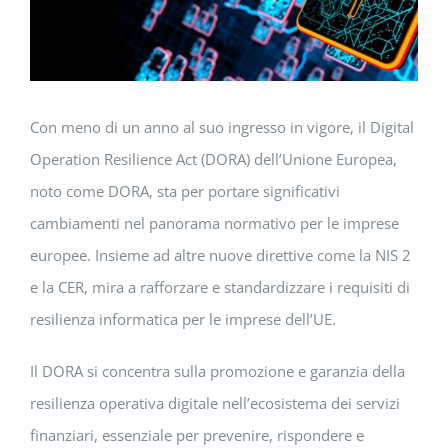
Con meno di un anno al suo ingresso in vigore, il Digital
Operation Resilience Act (DORA) dell’Unione Europea,
noto come DORA, sta per portare significativi
cambiamenti nel panorama normativo per le imprese
europee. Insieme ad altre nuove direttive come la NIS 2
e la CER, mira a rafforzare e standardizzare i requisiti di
resilienza informatica per le imprese dell’UE.
Il DORA si concentra sulla promozione e garanzia della
resilienza operativa digitale nell’ecosistema dei servizi
finanziari, essenziale per prevenire, rispondere e