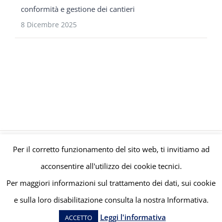
conformità e gestione dei cantieri
8 Dicembre 2025
Per il corretto funzionamento del sito web, ti invitiamo ad
© Gruppo Polaris P.IVA C.F. Iscriz. CCIAA 08671820010 |
Privacy e
acconsentire all'utilizzo dei cookie tecnici.
Cookie Policy
| Powered by
meltingmedia.it
Per maggiori informazioni sul trattamento dei dati, sui cookie
e sulla loro disabilitazione consulta la nostra Informativa.
Facebook
LinkedIn
YouTube
Leggi l'informativa
ACCETTO