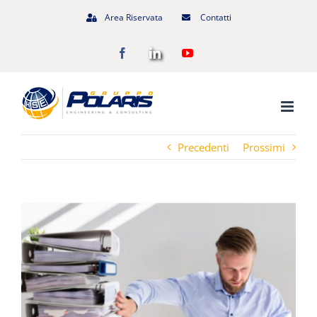
Salta
Area Riservata
Contatti
al
Facebook
LinkedIn
YouTube
contenuto
Precedenti
Prossimi