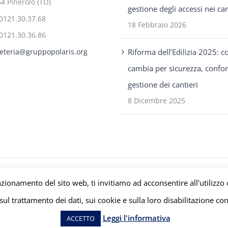
4 Pinerolo (TO)
gestione degli accessi nei can
0121.30.37.68
18 Febbraio 2026
0121.30.36.86
Riforma dell’Edilizia 2025: c
eteria@gruppopolaris.org
cambia per sicurezza, confo
gestione dei cantieri
8 Dicembre 2025
s P.IVA C.F. Iscriz. CCIAA 08671820010 |
Privacy e Cookie Policy
| Powered b
nzionamento del sito web, ti invitiamo ad acconsentire all'utilizzo 
ul trattamento dei dati, sui cookie e sulla loro disabilitazione con
Facebook
LinkedIn
YouTube
Leggi l'informativa
ACCETTO