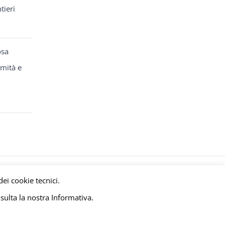
tieri
osa
rmità e
y
meltingmedia.it
dei cookie tecnici.
sulta la nostra Informativa.