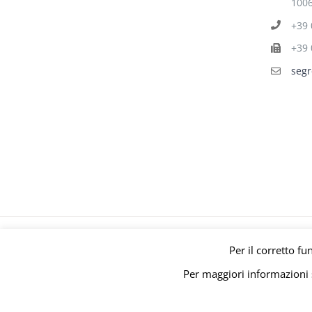
1006
+39 
+39 
segr
© Gruppo Polari
Per il corretto fu
Per maggiori informazioni s