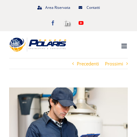
Salta
Area Riservata
Contatti
al
Facebook
LinkedIn
YouTube
contenuto
Precedenti
Prossimi