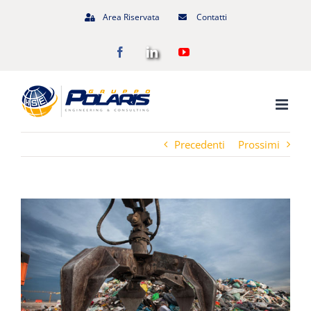
Salta
Area Riservata
Contatti
al
Facebook
LinkedIn
YouTube
contenuto
Precedenti
Prossimi