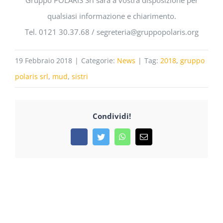
Gruppo POLARIS Srl sarà a vostra disposizione per
qualsiasi informazione e chiarimento.
Tel. 0121 30.37.68 / segreteria@gruppopolaris.org
19 Febbraio 2018
|
Categorie:
News
|
Tag:
2018
,
gruppo
polaris srl
,
mud
,
sistri
Condividi!
Facebook
Twitter
WhatsApp
Email