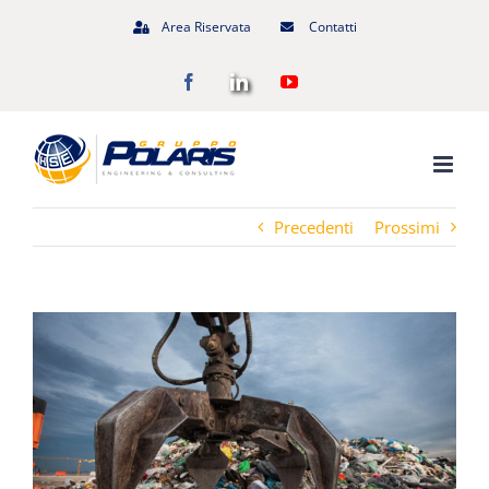
Salta
Area Riservata
Contatti
al
Facebook
LinkedIn
YouTube
contenuto
Precedenti
Prossimi