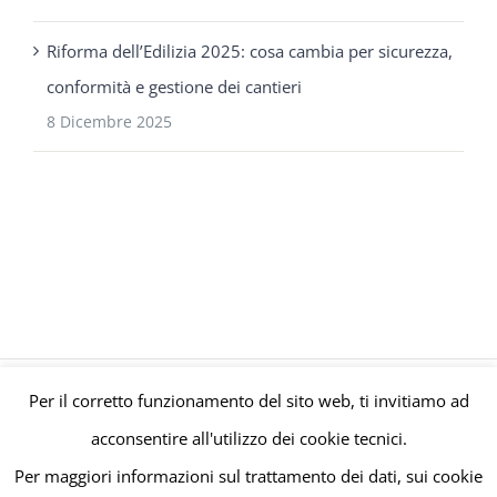
Riforma dell’Edilizia 2025: cosa cambia per sicurezza,
conformità e gestione dei cantieri
8 Dicembre 2025
Per il corretto funzionamento del sito web, ti invitiamo ad
© Gruppo Polaris P.IVA C.F. Iscriz. CCIAA 08671820010 |
Privacy e
acconsentire all'utilizzo dei cookie tecnici.
Cookie Policy
| Powered by
meltingmedia.it
Per maggiori informazioni sul trattamento dei dati, sui cookie