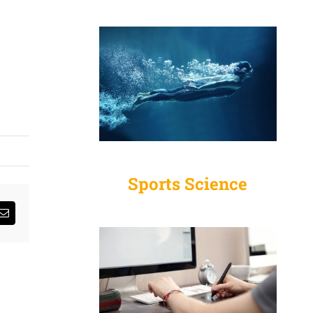
Sports Science
sApp
Email