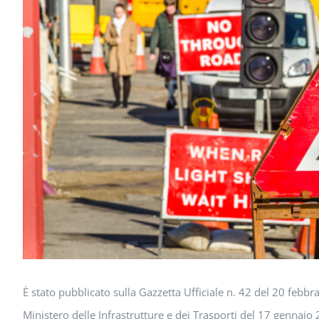
È stato pubblicato sulla Gazzetta Ufficiale n. 42 del 20 febbr
Ministero delle Infrastrutture e dei Trasporti del 17 gennaio