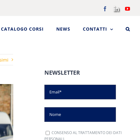
Facebook
LinkedIn
You
CATALOGO CORSI
NEWS
CONTATTI
simi
NEWSLETTER
CONSENSO AL TRATTAMENTO DEI DATI
PERSONALI.