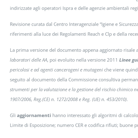
indirizzate agli operatori Ispra e delle agenzie ambientali regi
Revisione curata dal Centro Interagenziale “Igiene e Sicurezza
riferimenti alla luce dei Regolamenti Reach e Clp e della rec
La prima versione del documento appena aggiornato risale 
laboratori delle AA
, poi evoluito nella versione 2011
Linee gu
pericolosi e ad agenti cancerogeni e mutageni
che viene quindi 
seguito al documento della Commissione consultiva permanen
strumenti per la valutazione e la gestione del rischio chimico ne
1907/2006, Reg.(CE) n. 1272/2008 e Reg. (UE) n. 453/2010)
.
Gli
aggiornamenti
hanno interessato gli algoritmi di calcolo d
Limite di Esposizione; numero CER e codifica rifiuti; buone pr