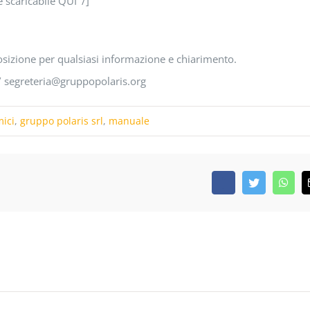
è scaricabile QUI’ /]
sizione per qualsiasi informazione e chiarimento.
/ segreteria@gruppopolaris.org
mici
,
gruppo polaris srl
,
manuale
Facebook
Twitter
What