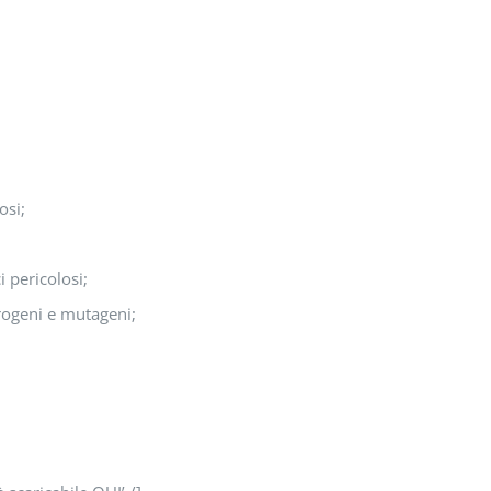
osi;
 pericolosi;
rogeni e mutageni;