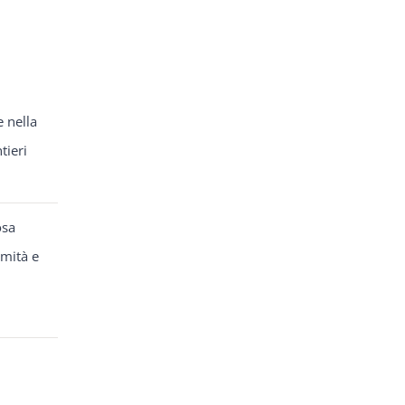
e nella
tieri
osa
rmità e