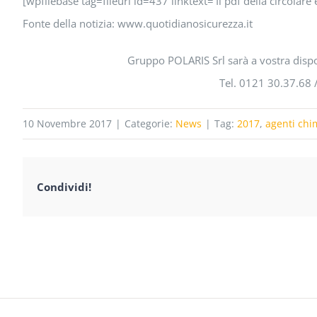
[wpfilebase tag=fileurl id=437 linktext=’Il pdf della circolare 
Fonte della notizia: www.quotidianosicurezza.it
Gruppo POLARIS Srl sarà a vostra dispo
Tel. 0121 30.37.68 
10 Novembre 2017
|
Categorie:
News
|
Tag:
2017
,
agenti chi
Condividi!