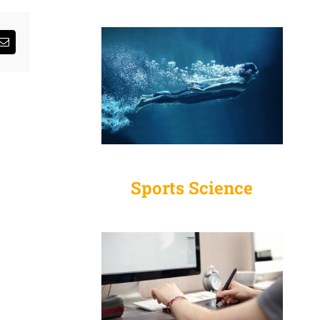
sApp
Email
Sports Science