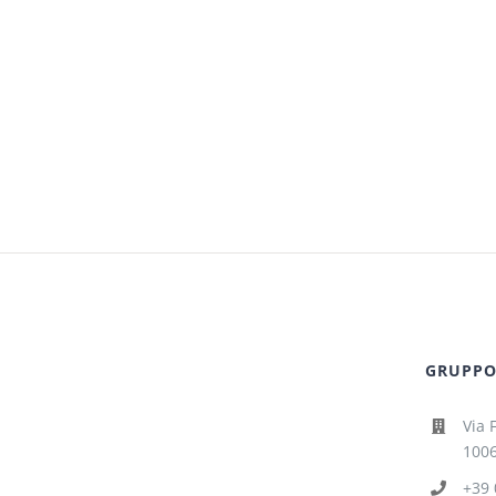
GRUPPO 
Via 
1006
+39 