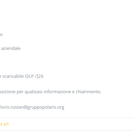
vo
a aziendale
è scaricabile QUI’ /]26
sizione per qualsiasi informazione e chiarimento.
 loris.rostan@gruppopolaris.org
s srl