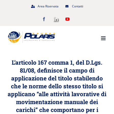
Salta
Area Riservata
Contatti
al
Facebook
LinkedIn
YouTube
contenuto
L’articolo 167 comma 1, del D.Lgs.
81/08, definisce il campo di
applicazione del titolo stabilendo
che le norme dello stesso titolo si
applicano “alle
attività lavorative di
movimentazione manuale dei
carichi
” che comportano per i