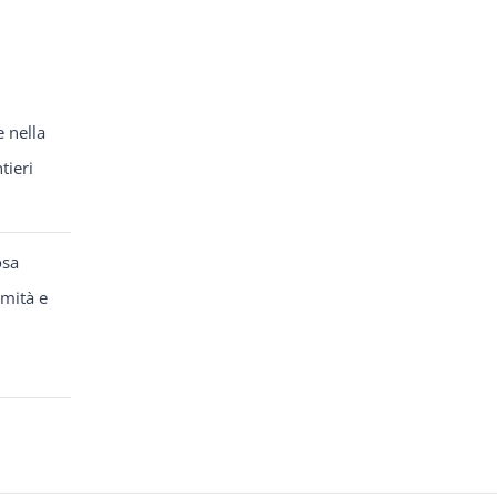
e nella
tieri
osa
rmità e