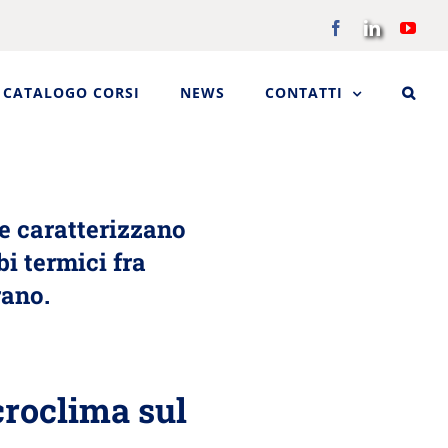
Facebook
LinkedIn
You
CATALOGO CORSI
NEWS
CONTATTI
he caratterizzano
i termici fra
rano.
croclima sul